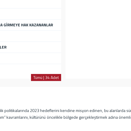
TA GİRMEYE HAK KAZANANLAR
İLER
Tümü | 34 Adet
ik politikalarında 2023 hedeflerini kendine misyon edinen, bu alanlarda süre
rım” kavramlarını, kültürünü öncelikle bölgede gerçekleştirmek adına önemli 