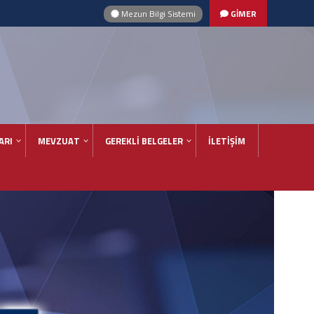
Mezun Bilgi Sistemi
GİMER
ARI
MEVZUAT
GEREKLİ BELGELER
İLETİŞİM