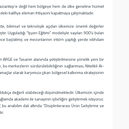
Gaziantep’e değil hem bölgeye hem de ülke geneline hizmet
ki kalifiye eleman ihtiyacını kapatmaya çalışmaktadır.
kte, bilimsel ve teknolojik açıdan ülkemize önemli değerler
r. Uyguladığı “İşyeri Eğitimi” modeliyle sayıları 900’ü bulan
önce başlatmış ve mezunlarının intörn yaptığı yerde istihdam
 ARGE ve Tasarım alanında yetiştirilmesine yönelik yeni bir
u merkezlerin sürdürülebilirliğinin sağlanması, Nitelikli Ar-
 amaçlar olarak karşımıza çıkan bölgesel kalkınma stratejisinin
ldukça değerli olabileceği düşünülmektedir. Ülkemizin içinde
lamda akademi ile sanayinin işbirliğini geliştirmek istiyoruz.
 bu anabilim dalı altında “Disiplinlerarası Ürün Geliştirme ve
ır.