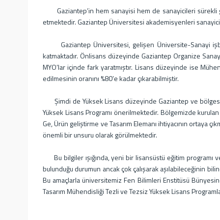
Gaziantep’in hem sanayisi hem de sanayicileri sürekli ge
etmektedir. Gaziantep Üniversitesi akademisyenleri sanayici
Gaziantep Üniversitesi, gelişen Üniversite-Sanayi işbirliğ
katmaktadır. Önlisans düzeyinde Gaziantep Organize Sanayi Bö
MYO’lar içinde fark yaratmıştır. Lisans düzeyinde ise Mühen
edilmesinin oranını %80’e kadar çıkarabilmiştir.
Şimdi de Yüksek Lisans düzeyinde Gaziantep ve bölgesi için
Yüksek Lisans Programı önerilmektedir. Bölgemizde kurulan Ar
Ge, Ürün geliştirme ve Tasarım Elemanı ihtiyacının ortaya çıkm
önemli bir unsuru olarak görülmektedir.
Bu bilgiler ışığında, yeni bir lisansüstü eğitim programı v
bulunduğu durumun ancak çok çalışarak aşılabileceğinin bilinc
Bu amaçlarla üniversitemiz Fen Bilimleri Enstitüsü Bünyesinde
Tasarım Mühendisliği Tezli ve Tezsiz Yüksek Lisans Programları 