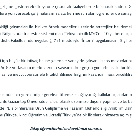
lişme göstererek ülkeyi öne çıkaracak faaliyetlerde bulunarak sadece 
lere yön verecek çalışmalara imza atarken mezun olan öğrenciler de sanayide
i çalışmaları ile birlikte örnek modeller üzerinde stratejiler belirleme
lgesinde trimester sistemi olan Türkiye’nin ilk MYO’nu 10 yıl önce açmıştı
dislik Fakültesinde uyguladığı 7+1 modeliyle “İntörn” uygulamasını 5 yıl 
 büyük bir ihtiyaç haline gelen ve sanayide çalışan Lisans mezunlarının
-Ge ve Tasarım merkezlerinin sayısının her geçen gün artması ile birlikte, b
ası ve mevcut personele Nitelikli Bilimsel Bilginin kazandırılması, öncelikli
e modelinin gerek bölge gerekse ülkemize sağlayacağı katkılar açısından o
i ile Gaziantep Üniversitesi ailesi olarak üzerimize düşeni yapmak ve bu bağ
, “Disiplinlerarası Ürün Geliştirme ve Tasarım Mühendisliği Anabilim Dalı”,
(Türkçe, İkinci Öğretim ve Ücretli)” Türkiye’de bir ilk olarak hizmete açılmışt
Aday öğrencilerimize davetimizi sunarız.