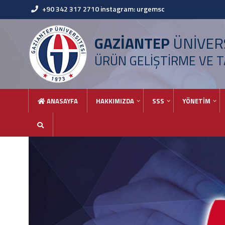
+90 342 317 2710 instagram: urgemsc
GAZİANTEP
ÜNİVERS
ÜRÜN GELİŞTİRME VE T
ANASAYFA
HAKKIMIZDA
SSS
YÖNETİM