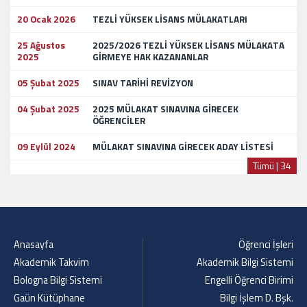
20 Ocak 2026
TEZLİ YÜKSEK LİSANS MÜLAKATLARI
25 Ağustos
2025/2026 TEZLİ YÜKSEK LİSANS MÜLAKATA
2025
GİRMEYE HAK KAZANANLAR
05 Şubat 2025
SINAV TARİHİ REVİZYON
04 Şubat 2025
2025 MÜLAKAT SINAVINA GİRECEK
ÖĞRENCİLER
09 Eylül 2024
MÜLAKAT SINAVINA GİRECEK ADAY LİSTESİ
Tümü | 34
Anasayfa
Öğrenci İşleri
Akademik Takvim
Akademik Bilgi Sistemi
Bologna Bilgi Sistemi
Engelli Öğrenci Birimi
Gaün Kütüphane
Bilgi İşlem D. Bşk.