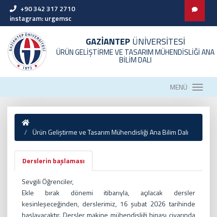
+90 342 317 2710
instagram: urgemsc
GAZİANTEP
ÜNİVERSİTESİ
ÜRÜN GELİŞTİRME VE TASARIM MÜHENDİSLİĞİ ANA
BİLİM DALI
MENÜ
Ürün Geliştirme ve Tasarım Mühendisliği Ana Bilim Dalı
Derslerin başlaması
Sevgili Öğrenciler,
Ekle bırak dönemi itibarıyla, açılacak dersler
kesinleşeceğinden, derslerimiz, 16 şubat 2026 tarihinde
başlayacaktır. Dersler makine mühendisliği binası civarında