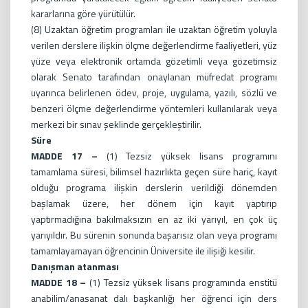
kararlarına göre yürütülür.
(8) Uzaktan öğretim programları ile uzaktan öğretim yoluyla
verilen derslere ilişkin ölçme değerlendirme faaliyetleri, yüz
yüze veya elektronik ortamda gözetimli veya gözetimsiz
olarak Senato tarafından onaylanan müfredat programı
uyarınca belirlenen ödev, proje, uygulama, yazılı, sözlü ve
benzeri ölçme değerlendirme yöntemleri kullanılarak veya
merkezi bir sınav şeklinde gerçekleştirilir.
Süre
MADDE 17 –
(1) Tezsiz yüksek lisans programını
tamamlama süresi, bilimsel hazırlıkta geçen süre hariç, kayıt
olduğu programa ilişkin derslerin verildiği dönemden
başlamak üzere, her dönem için kayıt yaptırıp
yaptırmadığına bakılmaksızın en az iki yarıyıl, en çok üç
yarıyıldır. Bu sürenin sonunda başarısız olan veya programı
tamamlayamayan öğrencinin Üniversite ile ilişiği kesilir.
Danışman atanması
MADDE 18 –
(1) Tezsiz yüksek lisans programında enstitü
anabilim/anasanat dalı başkanlığı her öğrenci için ders