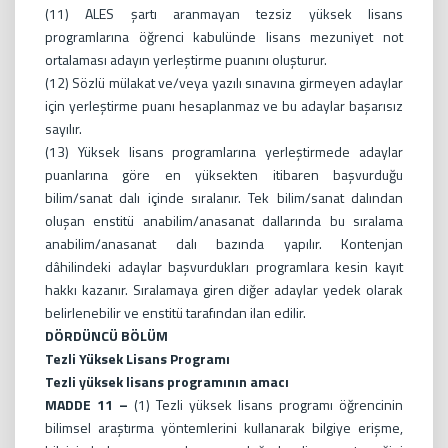
(11) ALES şartı aranmayan tezsiz yüksek lisans
programlarına öğrenci kabulünde lisans mezuniyet not
ortalaması adayın yerleştirme puanını oluşturur.
(12) Sözlü mülakat ve/veya yazılı sınavına girmeyen adaylar
için yerleştirme puanı hesaplanmaz ve bu adaylar başarısız
sayılır.
(13) Yüksek lisans programlarına yerleştirmede adaylar
puanlarına göre en yüksekten itibaren başvurduğu
bilim/sanat dalı içinde sıralanır. Tek bilim/sanat dalından
oluşan enstitü anabilim/anasanat dallarında bu sıralama
anabilim/anasanat dalı bazında yapılır. Kontenjan
dâhilindeki adaylar başvurdukları programlara kesin kayıt
hakkı kazanır. Sıralamaya giren diğer adaylar yedek olarak
belirlenebilir ve enstitü tarafından ilan edilir.
DÖRDÜNCÜ BÖLÜM
Tezli Yüksek Lisans Programı
Tezli yüksek lisans programının amacı
MADDE 11 –
(1) Tezli yüksek lisans programı öğrencinin
bilimsel araştırma yöntemlerini kullanarak bilgiye erişme,