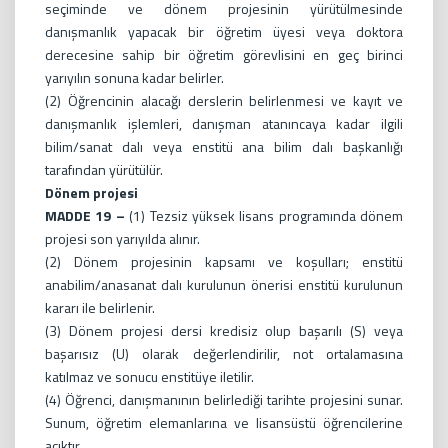
seçiminde ve dönem projesinin yürütülmesinde
danışmanlık yapacak bir öğretim üyesi veya doktora
derecesine sahip bir öğretim görevlisini en geç birinci
yarıyılın sonuna kadar belirler.
(2) Öğrencinin alacağı derslerin belirlenmesi ve kayıt ve
danışmanlık işlemleri, danışman atanıncaya kadar ilgili
bilim/sanat dalı veya enstitü ana bilim dalı başkanlığı
tarafından yürütülür.
Dönem projesi
MADDE 19 –
(1) Tezsiz yüksek lisans programında dönem
projesi son yarıyılda alınır.
(2) Dönem projesinin kapsamı ve koşulları; enstitü
anabilim/anasanat dalı kurulunun önerisi enstitü kurulunun
kararı ile belirlenir.
(3) Dönem projesi dersi kredisiz olup başarılı (S) veya
başarısız (U) olarak değerlendirilir, not ortalamasına
katılmaz ve sonucu enstitüye iletilir.
(4) Öğrenci, danışmanının belirlediği tarihte projesini sunar.
Sunum, öğretim elemanlarına ve lisansüstü öğrencilerine
açıktır.