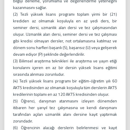
bilgiyi derleme, yorumlama ve değerlendirme yeteneğini
kazanmasını sağlar.
(2) Tezli yüksek lisans programı toplam yirmi bir (21)
krediden az olmamak koşuluyla en az yedi ders, bir
seminer dersi, uzmanlık alan dersi ve tez çalışmasından
oluşur. Uzmanlık alan dersi, seminer dersi ve tez çalışması
gibi kredisi olmayan dersler, not ortalamasına katılmaz ve
dönem sonu harfleri başarılı (S), başarısız (U) veya gelişerek
devam ediyor (P) şeklinde değerlendirilir.
(3) Bilimsel araştırma teknikleri ile araştırma ve yayın etiği
konularını içeren en az bir dersin yüksek lisans eğitimi
sırasında alınması zorunludur.
(4) Tezli yüksek lisans programı bir eğitim-öğretim yılı 60
AKTS kredisinden az olmamak koşuluyla tüm derslerin AKTS
kredilerinin toplamı en az 120 AKTS kredisinden oluşur.
(5) Öğrenci, danışman atanmasını izleyen dönemden
itibaren her yarıyıl tez çalışmasına ve kendi danışmanı
tarafından açılan uzmanlık alanı dersine kayıt yaptırmak
zorundadır.
(6) Öğrencinin alacağı derslerin belirlenmesi ve kayıt