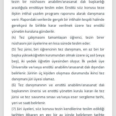
tezin bir nüshasını anabilim/anasanat dalı başkanlığı
aracılığıyla enstitüye teslim eder. Enstitü söz konusu teze
ilişkin intihal yazılım programı raporunu alarak danışmana
verir. Rapordaki verilerde gerçek bir intihalin tespiti halinde
gerekçesi ile birlikte karar verilmek üzere tez enstitü
yönetim kuruluna gönderilir.
(4) Tez çalışmasını tamamlayan öğrenci, tezin birer
nüshasını jüri üyelerine en kısa sürede teslim eder.
(5) Tez jürisi, biri öğrencinin tez danışmanı, en az biri bir
başka yükseköğretim kurumundan olmak üzere üç asil (veya
beş), iki yedek öğretim üyesinden oluşur. İlk yedek üye
Üniversite ve/veya enstitü anabilim/anasanat dalı dışından
belirlenir. Jürinin üç kişiden oluşması durumunda ikinci tez
danışmanı jüri üyesi olamaz.
(6) Tez danışmanının ve enstitü anabilim/anasanat dalı
başkanının önerisi ve enstitü yönetim kurulu kararı ile tez
jürisi ve tez savunma sınavı ve/veya eser sergileme tarihi,
yeri ve saati belirlenir.
(7) Jüri üyeleri, söz konusu tezin kendilerine teslim edildiği
tarihten itibaren en geç bir ay içinde belirlenen tarihte