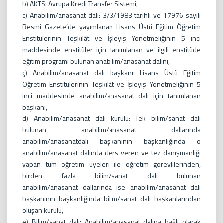
b) AKTS: Avrupa Kredi Transfer Sistemi,
c) Anabilim/anasanat dalı: 3/3/1983 tarihli ve 17976 sayılı
Resmî Gazete’de yayımlanan Lisans Üstü Eğitim Öğretim
Enstitülerinin Teşkilât ve İşleyiş Yönetmeliğinin 5 inci
maddesinde enstitüler için tanımlanan ve ilgili enstitüde
eğitim programı bulunan anabilim/anasanat dalını,
ç) Anabilim/anasanat dalı başkanı: Lisans Üstü Eğitim
Öğretim Enstitülerinin Teşkilât ve İşleyiş Yönetmeliğinin 5
inci maddesinde anabilim/anasanat dalı için tanımlanan
başkanı,
d) Anabilim/anasanat dalı kurulu: Tek bilim/sanat dalı
bulunan anabilim/anasanat dallarında
anabilim/anasanatdalı başkanının başkanlığında o
anabilim/anasanat dalında ders veren ve tez danışmanlığı
yapan tüm öğretim üyeleri ile öğretim görevlilerinden,
birden fazla bilim/sanat dalı bulunan
anabilim/anasanat dallarında ise anabilim/anasanat dalı
başkanının başkanlığında bilim/sanat dalı başkanlarından
oluşan kurulu,
e) Bilim/sanat dalı: Anabilim/anasanat dalına bağlı olarak