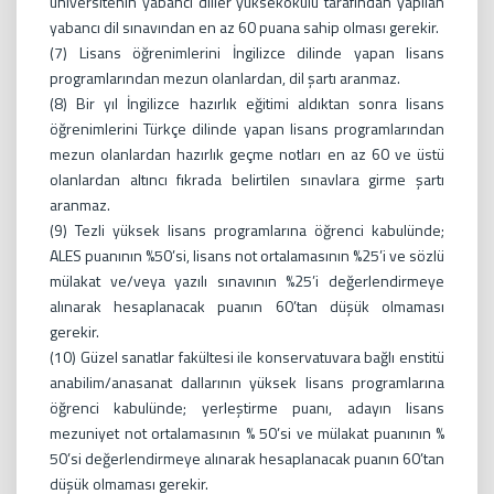
üniversitenin yabancı diller yüksekokulu tarafından yapılan
yabancı dil sınavından en az 60 puana sahip olması gerekir.
(7) Lisans öğrenimlerini İngilizce dilinde yapan lisans
programlarından mezun olanlardan, dil şartı aranmaz.
(8) Bir yıl İngilizce hazırlık eğitimi aldıktan sonra lisans
öğrenimlerini Türkçe dilinde yapan lisans programlarından
mezun olanlardan hazırlık geçme notları en az 60 ve üstü
olanlardan altıncı fıkrada belirtilen sınavlara girme şartı
aranmaz.
(9) Tezli yüksek lisans programlarına öğrenci kabulünde;
ALES puanının %50’si, lisans not ortalamasının %25’i ve sözlü
mülakat ve/veya yazılı sınavının %25’i değerlendirmeye
alınarak hesaplanacak puanın 60’tan düşük olmaması
gerekir.
(10) Güzel sanatlar fakültesi ile konservatuvara bağlı enstitü
anabilim/anasanat dallarının yüksek lisans programlarına
öğrenci kabulünde; yerleştirme puanı, adayın lisans
mezuniyet not ortalamasının % 50’si ve mülakat puanının %
50’si değerlendirmeye alınarak hesaplanacak puanın 60’tan
düşük olmaması gerekir.