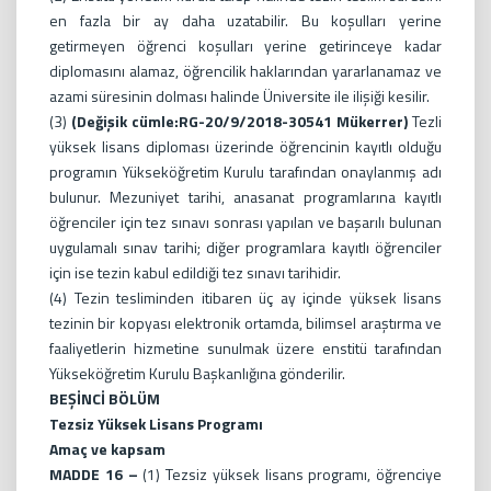
en fazla bir ay daha uzatabilir. Bu koşulları yerine
getirmeyen öğrenci koşulları yerine getirinceye kadar
diplomasını alamaz, öğrencilik haklarından yararlanamaz ve
azami süresinin dolması halinde Üniversite ile ilişiği kesilir.
(3)
(Değişik cümle:RG-20/9/2018-30541 Mükerrer)
Tezli
yüksek lisans diploması üzerinde öğrencinin kayıtlı olduğu
programın Yükseköğretim Kurulu tarafından onaylanmış adı
bulunur. Mezuniyet tarihi, anasanat programlarına kayıtlı
öğrenciler için tez sınavı sonrası yapılan ve başarılı bulunan
uygulamalı sınav tarihi; diğer programlara kayıtlı öğrenciler
için ise tezin kabul edildiği tez sınavı tarihidir.
(4) Tezin tesliminden itibaren üç ay içinde yüksek lisans
tezinin bir kopyası elektronik ortamda, bilimsel araştırma ve
faaliyetlerin hizmetine sunulmak üzere enstitü tarafından
Yükseköğretim Kurulu Başkanlığına gönderilir.
BEŞİNCİ BÖLÜM
Tezsiz Yüksek Lisans Programı
Amaç ve kapsam
MADDE 16 –
(1) Tezsiz yüksek lisans programı, öğrenciye