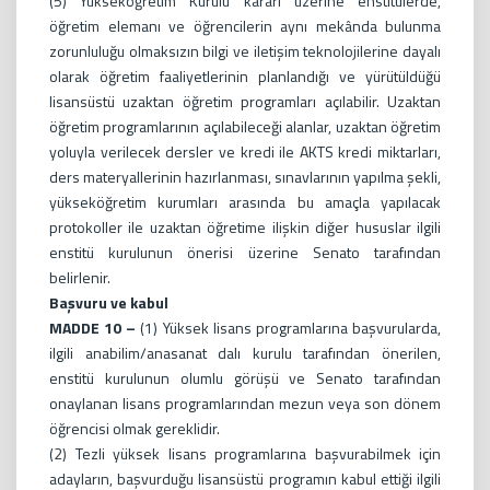
(5) Yükseköğretim Kurulu kararı üzerine enstitülerde,
öğretim elemanı ve öğrencilerin aynı mekânda bulunma
zorunluluğu olmaksızın bilgi ve iletişim teknolojilerine dayalı
olarak öğretim faaliyetlerinin planlandığı ve yürütüldüğü
lisansüstü uzaktan öğretim programları açılabilir. Uzaktan
öğretim programlarının açılabileceği alanlar, uzaktan öğretim
yoluyla verilecek dersler ve kredi ile AKTS kredi miktarları,
ders materyallerinin hazırlanması, sınavlarının yapılma şekli,
yükseköğretim kurumları arasında bu amaçla yapılacak
protokoller ile uzaktan öğretime ilişkin diğer hususlar ilgili
enstitü kurulunun önerisi üzerine Senato tarafından
belirlenir.
Başvuru ve kabul
MADDE 10 –
(1) Yüksek lisans programlarına başvurularda,
ilgili anabilim/anasanat dalı kurulu tarafından önerilen,
enstitü kurulunun olumlu görüşü ve Senato tarafından
onaylanan lisans programlarından mezun veya son dönem
öğrencisi olmak gereklidir.
(2) Tezli yüksek lisans programlarına başvurabilmek için
adayların, başvurduğu lisansüstü programın kabul ettiği ilgili