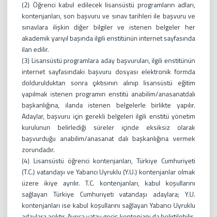
(2) Öğrenci kabul edilecek lisansüstü programların adları,
kontenjanları, son başvuru ve sınav tarihleri ile başvuru ve
sınavlara ilişkin diğer bilgiler ve istenen belgeler her
akademik yarıyıl başında ilgili enstitünün internet sayfasında
ilan edilir.
(3) Lisansüstü programlara aday başvuruları, ilgili enstitünün
internet sayfasındaki başvuru dosyası elektronik formda
doldurulduktan sonra çıktısının alınıp lisansüstü eğitim
yapılmak istenen programın enstitü anabilim/anasanatdalı
başkanlığına, ilanda istenen belgelerle birlikte yapılır.
Adaylar, başvuru için gerekli belgeleri ilgili enstitü yönetim
kurulunun belirlediği süreler içinde eksiksiz olarak
başvurduğu anabilim/anasanat dalı başkanlığına vermek
zorundadır.
(4) Lisansüstü öğrenci kontenjanları, Türkiye Cumhuriyeti
(T.C.) vatandaşı ve Yabancı Uyruklu (Y.U.) kontenjanlar olmak
üzere ikiye ayrılır. T.C. kontenjanları, kabul koşullarını
sağlayan Türkiye Cumhuriyeti vatandaşı adaylara; Y.U.
kontenjanları ise kabul koşullarını sağlayan Yabancı Uyruklu
adaylara açıktır. Ayrıca yatay geçiş kontenjanı da belirtilebilir.