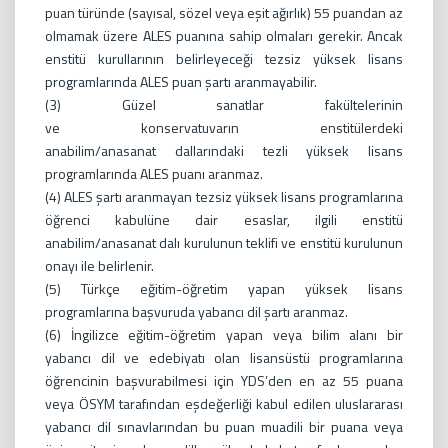
puan türünde (sayısal, sözel veya eşit ağırlık) 55 puandan az
olmamak üzere ALES puanına sahip olmaları gerekir. Ancak
enstitü kurullarının belirleyeceği tezsiz yüksek lisans
programlarında ALES puan şartı aranmayabilir.
(3) Güzel sanatlar fakültelerinin
ve konservatuvarın enstitülerdeki
anabilim/anasanat dallarındaki tezli yüksek lisans
programlarında ALES puanı aranmaz.
(4) ALES şartı aranmayan tezsiz yüksek lisans programlarına
öğrenci kabulüne dair esaslar, ilgili enstitü
anabilim/anasanat dalı kurulunun teklifi ve enstitü kurulunun
onayı ile belirlenir.
(5) Türkçe eğitim-öğretim yapan yüksek lisans
programlarına başvuruda yabancı dil şartı aranmaz.
(6) İngilizce eğitim-öğretim yapan veya bilim alanı bir
yabancı dil ve edebiyatı olan lisansüstü programlarına
öğrencinin başvurabilmesi için YDS’den en az 55 puana
veya ÖSYM tarafından eşdeğerliği kabul edilen uluslararası
yabancı dil sınavlarından bu puan muadili bir puana veya