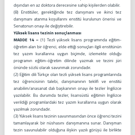
dışından en az doktora derecesine sahip kişilerden olabilir.
(8) Enstitüler, gerektiğinde tez danışmanı ve ikinci tez
danışmanı atanma koşullarını enstitü kurulunun önerisi ve
Senatonun onayı ile değiştirebilir.
Yüksek lisans tezinin sonuçlanması
MADDE 14 –
(1) Tezli yüksek lisans programında eğitim-
öğretim alan bir öğrenci, elde ettiği sonuçları ilgili enstitünün
tez yazım kurallarına uygun biçimde, izlemekte olduğu
programın eğitim-öğretim dilinde yazmak ve tezini jüri
önünde sözlü olarak savunmak zorundadır.
(2) Eğitim dili Türkçe olan tezli yüksek lisans programlarında
tez öğrencisinin talebi, danışmanının teklifi ve enstitü
anabilim/anasanat dalı başkanının onayı ile tezler İngilizce
yazılabilir. Bu durumda tezler, lisansüstü eğitimin İngilizce
verildiği programlardaki tez yazım kurallarına uygun olarak
yazılmak zorundadır.
(3) Yüksek lisans tezinin savunmasından önce öğrenci tezini
tamamlayarak bir nüshasını danışmanına sunar. Danışman
tezin savunulabilir olduğuna ilişkin yazılı görüşü ile birlikte