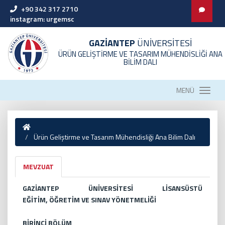
+90 342 317 2710
instagram: urgemsc
GAZİANTEP
ÜNİVERSİTESİ
ÜRÜN GELİŞTİRME VE TASARIM MÜHENDİSLİĞİ ANA
BİLİM DALI
MENÜ
Ürün Geliştirme ve Tasarım Mühendisliği Ana Bilim Dalı
MEVZUAT
GAZİANTEP ÜNİVERSİTESİ LİSANSÜSTÜ
EĞİTİM,
ÖĞRETİM VE SINAV YÖNETMELİĞİ
BİRİNCİ BÖLÜM