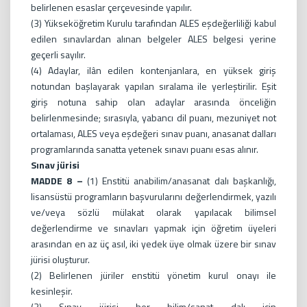
belirlenen esaslar çerçevesinde yapılır.
(3) Yükseköğretim Kurulu tarafından ALES eşdeğerliliği kabul
edilen sınavlardan alınan belgeler ALES belgesi yerine
geçerli sayılır.
(4) Adaylar, ilân edilen kontenjanlara, en yüksek giriş
notundan başlayarak yapılan sıralama ile yerleştirilir. Eşit
giriş notuna sahip olan adaylar arasında önceliğin
belirlenmesinde; sırasıyla, yabancı dil puanı, mezuniyet not
ortalaması, ALES veya eşdeğeri sınav puanı, anasanat dalları
programlarında sanatta yetenek sınavı puanı esas alınır.
Sınav jürisi
MADDE 8 –
(1) Enstitü anabilim/anasanat dalı başkanlığı,
lisansüstü programların başvurularını değerlendirmek, yazılı
ve/veya sözlü mülakat olarak yapılacak bilimsel
değerlendirme ve sınavları yapmak için öğretim üyeleri
arasından en az üç asıl, iki yedek üye olmak üzere bir sınav
jürisi oluşturur.
(2) Belirlenen jüriler enstitü yönetim kurul onayı ile
kesinleşir.
(3) Sınav jürisi her bilim/sanat dalı için