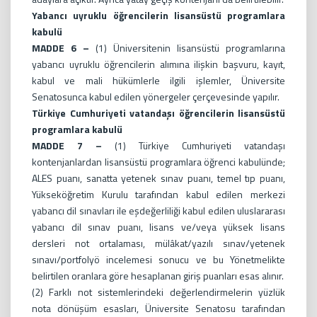
Yabancı uyruklu öğrencilerin lisansüstü programlara
kabulü
MADDE 6 –
(1) Üniversitenin lisansüstü programlarına
yabancı uyruklu öğrencilerin alımına ilişkin başvuru, kayıt,
kabul ve mali hükümlerle ilgili işlemler, Üniversite
Senatosunca kabul edilen yönergeler çerçevesinde yapılır.
Türkiye Cumhuriyeti vatandaşı öğrencilerin lisansüstü
programlara kabulü
MADDE 7 –
(1) Türkiye Cumhuriyeti vatandaşı
kontenjanlardan lisansüstü programlara öğrenci kabulünde;
ALES puanı, sanatta yetenek sınav puanı, temel tıp puanı,
Yükseköğretim Kurulu tarafından kabul edilen merkezi
yabancı dil sınavları ile eşdeğerliliği kabul edilen uluslararası
yabancı dil sınav puanı, lisans ve/veya yüksek lisans
dersleri not ortalaması, mülâkat/yazılı sınav/yetenek
sınavı/portfolyö incelemesi sonucu ve bu Yönetmelikte
belirtilen oranlara göre hesaplanan giriş puanları esas alınır.
(2) Farklı not sistemlerindeki değerlendirmelerin yüzlük
nota dönüşüm esasları, Üniversite Senatosu tarafından