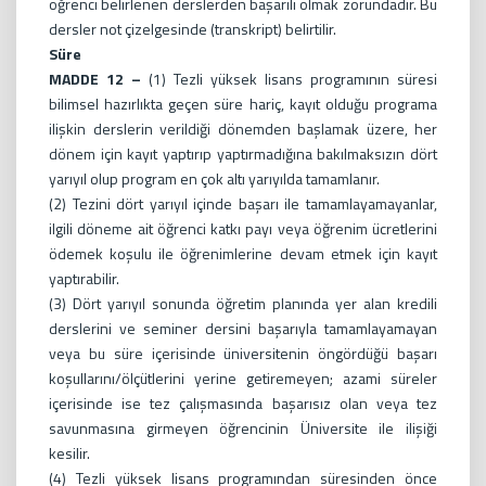
öğrenci belirlenen derslerden başarılı olmak zorundadır. Bu
dersler not çizelgesinde (transkript) belirtilir.
Süre
MADDE 12 –
(1) Tezli yüksek lisans programının süresi
bilimsel hazırlıkta geçen süre hariç, kayıt olduğu programa
ilişkin derslerin verildiği dönemden başlamak üzere, her
dönem için kayıt yaptırıp yaptırmadığına bakılmaksızın dört
yarıyıl olup program en çok altı yarıyılda tamamlanır.
(2) Tezini dört yarıyıl içinde başarı ile tamamlayamayanlar,
ilgili döneme ait öğrenci katkı payı veya öğrenim ücretlerini
ödemek koşulu ile öğrenimlerine devam etmek için kayıt
yaptırabilir.
(3) Dört yarıyıl sonunda öğretim planında yer alan kredili
derslerini ve seminer dersini başarıyla tamamlayamayan
veya bu süre içerisinde üniversitenin öngördüğü başarı
koşullarını/ölçütlerini yerine getiremeyen; azami süreler
içerisinde ise tez çalışmasında başarısız olan veya tez
savunmasına girmeyen öğrencinin Üniversite ile ilişiği
kesilir.
(4) Tezli yüksek lisans programından süresinden önce