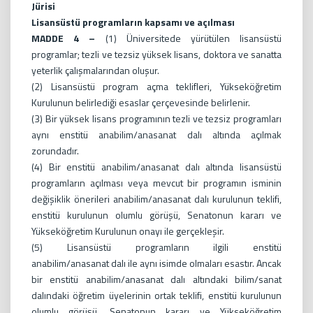
Jürisi
Lisansüstü programların kapsamı ve açılması
MADDE 4 –
(1) Üniversitede yürütülen lisansüstü
programlar; tezli ve tezsiz yüksek lisans, doktora ve sanatta
yeterlik çalışmalarından oluşur.
(2) Lisansüstü program açma teklifleri, Yükseköğretim
Kurulunun belirlediği esaslar çerçevesinde belirlenir.
(3) Bir yüksek lisans programının tezli ve tezsiz programları
aynı enstitü anabilim/anasanat dalı altında açılmak
zorundadır.
(4) Bir enstitü anabilim/anasanat dalı altında lisansüstü
programların açılması veya mevcut bir programın isminin
değişiklik önerileri anabilim/anasanat dalı kurulunun teklifi,
enstitü kurulunun olumlu görüşü, Senatonun kararı ve
Yükseköğretim Kurulunun onayı ile gerçekleşir.
(5) Lisansüstü programların ilgili enstitü
anabilim/anasanat dalı ile aynı isimde olmaları esastır. Ancak
bir enstitü anabilim/anasanat dalı altındaki bilim/sanat
dalındaki öğretim üyelerinin ortak teklifi, enstitü kurulunun
olumlu görüşü, Senatonun kararı ve Yükseköğretim