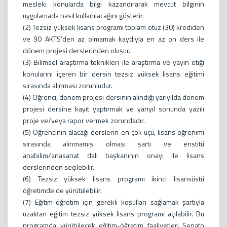
mesleki konularda bilgi kazandırarak mevcut bilginin
uygulamada nasıl kullanılacağını gösterir.
(2) Tezsiz yüksek lisans programı toplam otuz (30) krediden
ve 90 AKTS’den az olmamak kaydıyla en az on ders ile
dönem projesi derslerinden oluşur.
(3) Bilimsel araştırma teknikleri ile araştırma ve yayın etiği
konularını içeren bir dersin tezsiz yüksek lisans eğitimi
sırasında alınması zorunludur.
(4) Öğrenci, dönem projesi dersinin alındığı yarıyılda dönem
projesi dersine kayıt yaptırmak ve yarıyıl sonunda yazılı
proje ve/veya rapor vermek zorundadır.
(5) Öğrencinin alacağı derslerin en çok üçü, lisans öğrenimi
sırasında alınmamış olması şartı ve enstitü
anabilim/anasanat dalı başkanının onayı ile lisans
derslerinden seçilebilir.
(6) Tezsiz yüksek lisans programı ikinci lisansüstü
öğretimde de yürütülebilir.
(7) Eğitim-öğretim için gerekli koşulları sağlamak şartıyla
uzaktan eğitim tezsiz yüksek lisans programı açılabilir. Bu
programda yürütülecek eğitim-öğretim faaliyetleri Senato