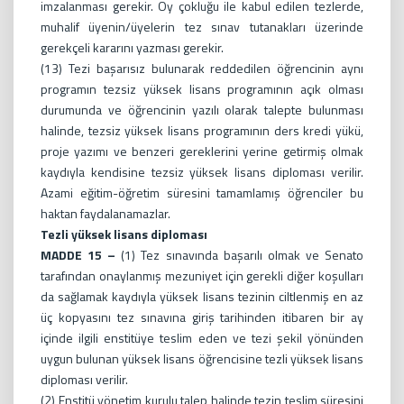
imzalanması gerekir. Oy çokluğu ile kabul edilen tezlerde,
muhalif üyenin/üyelerin tez sınav tutanakları üzerinde
gerekçeli kararını yazması gerekir.
(13) Tezi başarısız bulunarak reddedilen öğrencinin aynı
programın tezsiz yüksek lisans programının açık olması
durumunda ve öğrencinin yazılı olarak talepte bulunması
halinde, tezsiz yüksek lisans programının ders kredi yükü,
proje yazımı ve benzeri gereklerini yerine getirmiş olmak
kaydıyla kendisine tezsiz yüksek lisans diploması verilir.
Azami eğitim-öğretim süresini tamamlamış öğrenciler bu
haktan faydalanamazlar.
Tezli yüksek lisans diploması
MADDE 15 –
(1) Tez sınavında başarılı olmak ve Senato
tarafından onaylanmış mezuniyet için gerekli diğer koşulları
da sağlamak kaydıyla yüksek lisans tezinin ciltlenmiş en az
üç kopyasını tez sınavına giriş tarihinden itibaren bir ay
içinde ilgili enstitüye teslim eden ve tezi şekil yönünden
uygun bulunan yüksek lisans öğrencisine tezli yüksek lisans
diploması verilir.
(2) Enstitü yönetim kurulu talep halinde tezin teslim süresini