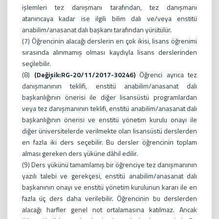
işlemleri tez danışmanı tarafından, tez danışmanı
atanıncaya kadar ise ilgili bilim dalı ve/veya enstitü
anabilim/anasanat dalı başkanı tarafından yürütülür.
(7) Öğrencinin alacağı derslerin en çok ikisi, lisans öğrenimi
sırasında alınmamış olması kaydıyla lisans derslerinden
seçilebilir.
(8)
(Değişik:RG-20/11/2017-30246)
Öğrenci ayrıca tez
danışmanının teklifi, enstitü anabilim/anasanat dalı
başkanlığının önerisi ile diğer lisansüstü programlardan
veya tez danışmanının teklifi, enstitü anabilim/anasanat dalı
başkanlığının önerisi ve enstitü yönetim kurulu onayı ile
diğer üniversitelerde verilmekte olan lisansüstü derslerden
en fazla iki ders seçebilir. Bu dersler öğrencinin toplam
alması gereken ders yüküne dâhil edilir.
(9) Ders yükünü tamamlamış bir öğrenciye tez danışmanının
yazılı talebi ve gerekçesi, enstitü anabilim/anasanat dalı
başkanının onayı ve enstitü yönetim kurulunun kararı ile en
fazla üç ders daha verilebilir. Öğrencinin bu derslerden
alacağı harfler genel not ortalamasına katılmaz. Ancak