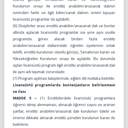
Kurulunun onayı ile enstitü anabilim/anasanat dalının
isminden farklı ve ilgili bilim/sanat dalının ismini taşıyan
lisansüstü programlar da açılabilir.
(6) Disiplinler arası enstitü anabilim/anasanat dalı ve bunlar
altında açılacak lisansüstü programlar ise yine aynı usulle
programda görev alacak birden fazla enstitü
anabilim/anasanat dallarındaki öğretim üyelerinin ortak
teklifi, enstitü kurulunun olumlu görüşü, Senatonun kararı ve
Yükseköğretim Kurulunun onayı ile açılabilir. Bu durumda
açılan lisansüstü program ilgili enstitü anabilim/anasanat dalı
ile aynı adı taşımak zorundadır.
(7) Program açılması taleplerinde, eğitim dili mutlaka belirtilir.
Lisansüstü programlarda kontenjanların belirlenmesi
ve ilanı
MADDE 5 –
(1) Enstitülerdeki lisansüstü programlara
öğrenci alınıp alınmaması, alınacak öğrenci sayısı ve aranan
şartlar, enstitü anabilim/anasanat dalı kurulunun talebi ve
önerisi dikkate alınarak enstitü yönetim kurulunun kararı ile
belirlenir.